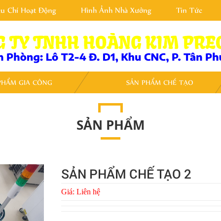
êu Chí Hoạt Động
Hình Ảnh Nhà Xưởng
Tin Tức
PHẨM GIA CÔNG
SẢN PHẨM CHẾ TẠO
SẢN PHẨM
SẢN PHẨM CHẾ TẠO 2
Giá:
Liên hệ