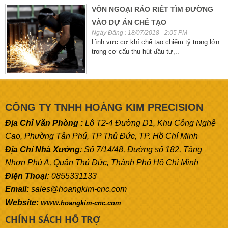
VỐN NGOẠI RÁO RIẾT TÌM ĐƯỜNG
VÀO DỰ ÁN CHẾ TẠO
Ngày Đăng : 18/07/2018 - 2:05 PM
Lĩnh vực cơ khí chế tạo chiếm tỷ trọng lớn
trong cơ cấu thu hút đầu tư,..
CÔNG TY TNHH HOÀNG KIM PRECISION
Địa Chỉ Văn Phòng :
Lô T2-4 Đường D1, Khu Công Nghệ
Cao, Phường Tân Phú, TP Thủ Đức, TP. Hồ Chí Minh
Địa Chỉ Nhà Xưởng
: Số 7/14/48, Đường số 182, Tăng
Nhơn Phú A, Quận Thủ Đức, Thành Phố Hồ Chí Minh
Điện Thoại:
0855331133
Email:
sales@hoangkim-cnc.com
Website:
www.
hoangkim-cnc.com
CHÍNH SÁCH HỖ TRỢ