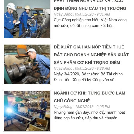
PHÁT TRIỂN NGÀNH CƠ KHÍ: XÁC
ĐỊNH ĐÚNG NHU CẦU THỊ TRƯỜNG
Ngày Đăng : 09/05/2020 - 9:31 AM
Cục Công nghiệp cho biết, Việt Nam đang
mở cửa, có rất nhiều cam kết hội..
ĐỀ XUẤT GIA HẠN NỘP TIỀN THUÊ
ĐẤT CHO DOANH NGHIỆP SẢN XUẤT
SẢN PHẨM CƠ KHÍ TRỌNG ĐIỂM
Ngày Đăng : 09/05/2020 - 9:28 AM
Ngày 3/4/2020, Bộ trưởng Bộ Tài chính
Đinh Tiến Dũng đã ký Công văn số..
NGÀNH CƠ KHÍ: TỪNG BƯỚC LÀM
CHỦ CÔNG NGHỆ
Ngày Đăng : 18/07/2018 - 2:05 PM
Những năm gần đây, nhờ đẩy mạnh hoạt
động nghiên cứu, tiếp thu và chuyển..