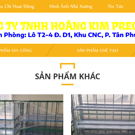
êu Chí Hoạt Động
Hình Ảnh Nhà Xưởng
Tin Tức
PHẨM GIA CÔNG
SẢN PHẨM CHẾ TẠO
SẢN PHẨM KHÁC