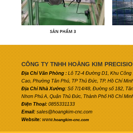
SẢN PHẨM 3
CÔNG TY TNHH HOÀNG KIM PRECISI
Địa Chỉ Văn Phòng :
Lô T2-4 Đường D1, Khu Công
Cao, Phường Tân Phú, TP Thủ Đức, TP. Hồ Chí Min
Địa Chỉ Nhà Xưởng
: Số 7/14/48, Đường số 182, Tă
Nhơn Phú A, Quận Thủ Đức, Thành Phố Hồ Chí Min
Điện Thoại:
0855331133
Email:
sales@hoangkim-cnc.com
Website:
www.
hoangkim-cnc.com