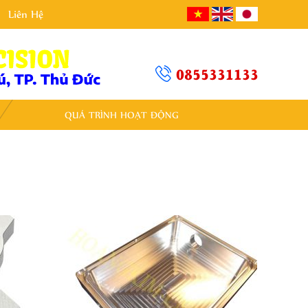
Liên Hệ
0855331133
QUÁ TRÌNH HOẠT ĐỘNG