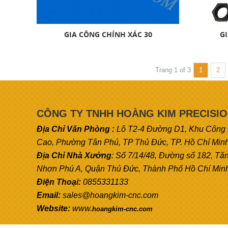
GIA CÔNG CHÍNH XÁC 30
GI
Trang 1 of 3
1
2
CÔNG TY TNHH HOÀNG KIM PRECISI
Địa Chỉ Văn Phòng :
Lô T2-4 Đường D1, Khu Công
Cao, Phường Tân Phú, TP Thủ Đức, TP. Hồ Chí Min
Địa Chỉ Nhà Xưởng
: Số 7/14/48, Đường số 182, Tă
Nhơn Phú A, Quận Thủ Đức, Thành Phố Hồ Chí Min
Điện Thoại:
0855331133
Email:
sales@hoangkim-cnc.com
Website:
www.
hoangkim-cnc.com