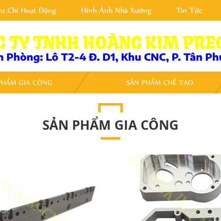
êu Chí Hoạt Động
Hình Ảnh Nhà Xưởng
Tin Tức
PHẨM GIA CÔNG
SẢN PHẨM CHẾ TẠO
SẢN PHẨM GIA CÔNG