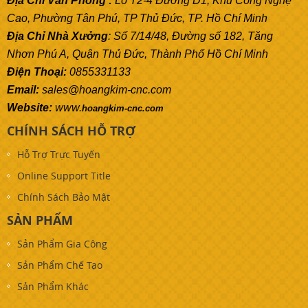
Địa Chỉ Văn Phòng :
Lô T2-4 Đường D1, Khu Công Nghệ
Cao, Phường Tân Phú, TP Thủ Đức, TP. Hồ Chí Minh
Địa Chỉ Nhà Xưởng
: Số 7/14/48, Đường số 182, Tăng
Nhơn Phú A, Quận Thủ Đức, Thành Phố Hồ Chí Minh
Điện Thoại:
0855331133
Email:
sales@hoangkim-cnc.com
Website:
www.
hoangkim-cnc.com
CHÍNH SÁCH HỖ TRỢ
Hỗ Trợ Trực Tuyến
Online Support Title
Chính Sách Bảo Mật
SẢN PHẨM
Sản Phẩm Gia Công
Sản Phẩm Chế Tạo
Sản Phẩm Khác