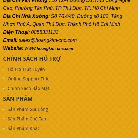
Địa Chỉ Văn Phòng :
Lô T2-4 Đường D1, Khu Công Nghệ
Cao, Phường Tân Phú, TP Thủ Đức, TP. Hồ Chí Minh
Địa Chỉ Nhà Xưởng
: Số 7/14/48, Đường số 182, Tăng
Nhơn Phú A, Quận Thủ Đức, Thành Phố Hồ Chí Minh
Điện Thoại:
0855331133
Email:
sales@hoangkim-cnc.com
Website:
www.
hoangkim-cnc.com
CHÍNH SÁCH HỖ TRỢ
Hỗ Trợ Trực Tuyến
Online Support Title
Chính Sách Bảo Mật
SẢN PHẨM
Sản Phẩm Gia Công
Sản Phẩm Chế Tạo
Sản Phẩm Khác