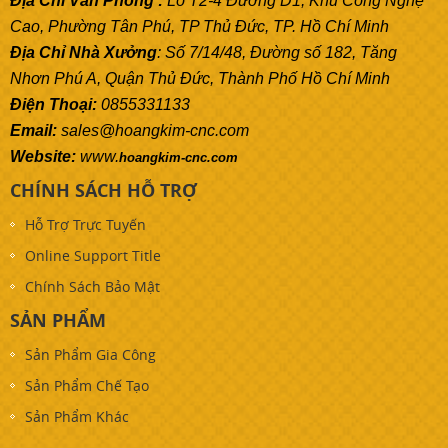
Địa Chỉ Văn Phòng :
Lô T2-4 Đường D1, Khu Công Nghệ
Cao, Phường Tân Phú, TP Thủ Đức, TP. Hồ Chí Minh
Địa Chỉ Nhà Xưởng
: Số 7/14/48, Đường số 182, Tăng
Nhơn Phú A, Quận Thủ Đức, Thành Phố Hồ Chí Minh
Điện Thoại:
0855331133
Email:
sales@hoangkim-cnc.com
Website:
www.
hoangkim-cnc.com
CHÍNH SÁCH HỖ TRỢ
Hỗ Trợ Trực Tuyến
Online Support Title
Chính Sách Bảo Mật
SẢN PHẨM
Sản Phẩm Gia Công
Sản Phẩm Chế Tạo
Sản Phẩm Khác