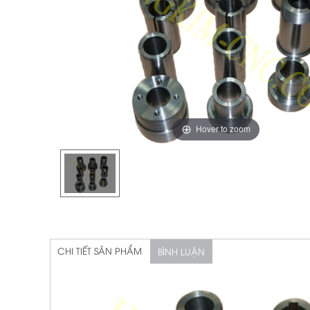
Hover to zoom
CHI TIẾT SẢN PHẨM
BÌNH LUẬN